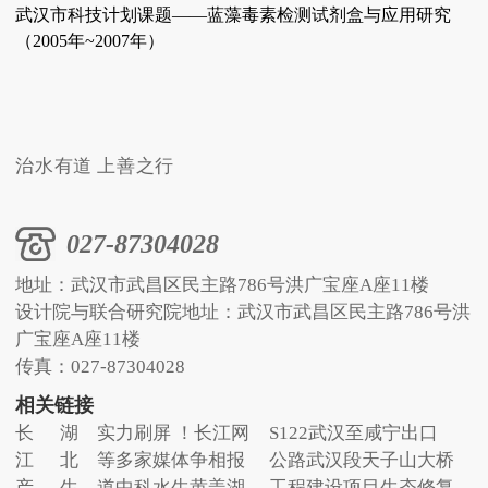
武汉市科技计划课题——蓝藻毒素检测试剂盒与应用研究
（2005年~2007年）
治水有道 上善之行
027-87304028
地址：武汉市武昌区民主路786号洪广宝座A座11楼
设计院与联合研究院地址：武汉市武昌区民主路786号洪
广宝座A座11楼
传真：027-87304028
相关链接
长
湖
实力刷屏 ！长江网
S122武汉至咸宁出口
江
北
等多家媒体争相报
公路武汉段天子山大桥
产
生
道中科水生黄盖湖
工程建设项目生态修复